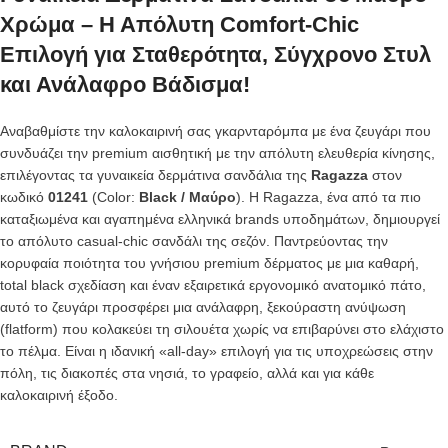
Χρώμα – Η Απόλυτη Comfort-Chic
Επιλογή για Σταθερότητα, Σύγχρονο Στυλ
και Ανάλαφρο Βάδισμα!
Αναβαθμίστε την καλοκαιρινή σας γκαρνταρόμπα με ένα ζευγάρι που
συνδυάζει την premium αισθητική με την απόλυτη ελευθερία κίνησης,
επιλέγοντας τα γυναικεία δερμάτινα σανδάλια της
Ragazza
στον
κωδικό
01241
(Color:
Black / Μαύρο
). Η Ragazza, ένα από τα πιο
καταξιωμένα και αγαπημένα ελληνικά brands υποδημάτων, δημιουργεί
το απόλυτο casual-chic σανδάλι της σεζόν. Παντρεύοντας την
κορυφαία ποιότητα του γνήσιου premium δέρματος με μια καθαρή,
total black σχεδίαση και έναν εξαιρετικά εργονομικό ανατομικό πάτο,
αυτό το ζευγάρι προσφέρει μια ανάλαφρη, ξεκούραστη ανύψωση
(flatform) που κολακεύει τη σιλουέτα χωρίς να επιβαρύνει στο ελάχιστο
το πέλμα. Είναι η ιδανική «all-day» επιλογή για τις υποχρεώσεις στην
πόλη, τις διακοπές στα νησιά, το γραφείο, αλλά και για κάθε
καλοκαιρινή έξοδο.