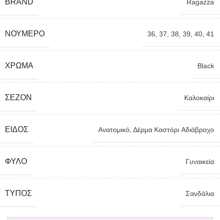
BRAND
Ragazza
ΝΟΎΜΕΡΟ
36
,
37
,
38
,
39
,
40
,
41
ΧΡΏΜΑ
Black
ΣΕΖΌΝ
Καλοκαίρι
ΕΊΔΟΣ
Ανατομικό
,
Δέρμα Kαστόρι Aδιάβροχο
ΦΎΛΟ
Γυναικεία
TΎΠΟΣ
Σανδάλια