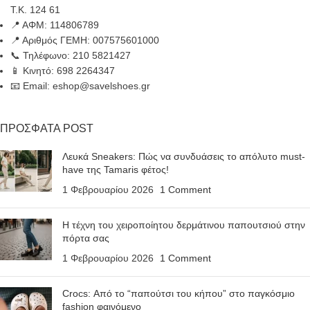
Τ.Κ. 124 61
📍 ΑΦΜ: 114806789
📍 Αριθμός ΓΕΜΗ: 007575601000
📞 Τηλέφωνο: 210 5821427
📱 Κινητό: 698 2264347
📧 Email: eshop@savelshoes.gr
ΠΡΟΣΦΑΤΑ POST
Λευκά Sneakers: Πώς να συνδυάσεις το απόλυτο must-
have της Tamaris φέτος!
1 Φεβρουαρίου 2026
1 Comment
Η τέχνη του χειροποίητου δερμάτινου παπουτσιού στην
πόρτα σας
1 Φεβρουαρίου 2026
1 Comment
Crocs: Από το “παπούτσι του κήπου” στο παγκόσμιο
fashion φαινόμενο