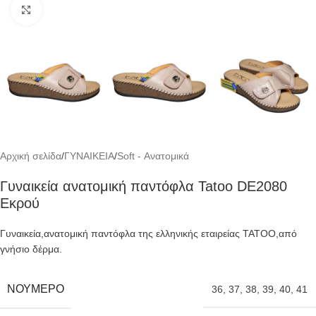
Click to enlarge
Αρχική σελίδα
/
ΓΥΝΑΙΚΕΙΑ
/
Soft - Ανατομικά
Γυναικεία ανατομική παντόφλα Tatoo DE2080
Εκρού
Γυναικεία,ανατομική παντόφλα της ελληνικής εταιρείας TATOO,από
γνήσιο δέρμα.
ΝΟΎΜΕΡΟ
36
,
37
,
38
,
39
,
40
,
41