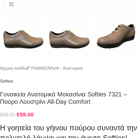
Click to enlarge
Αρχική σελίδα
/
ΓΥΝΑΙΚΕΙΑ
/
Soft - Ανατομικά
Softies
Γυναικεία Ανατομικά Μοκασίνια Softies 7321 –
Πούρο Λουστρίνι All-Day Comfort
€
59.00
€
99.00
Η γοητεία του γήινου πούρου συναντά την
πολυτελή λάμψη και την άνεση Softies!