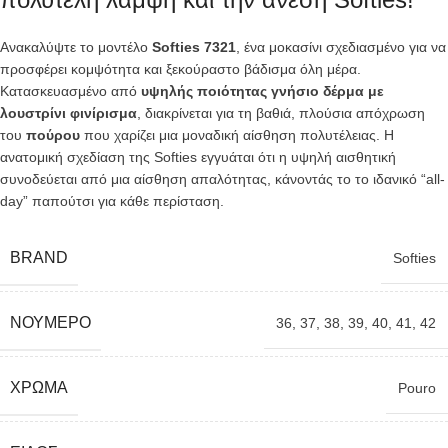
Ανακαλύψτε το μοντέλο
Softies 7321
, ένα μοκασίνι σχεδιασμένο για να
προσφέρει κομψότητα και ξεκούραστο βάδισμα όλη μέρα.
Κατασκευασμένο από
υψηλής ποιότητας γνήσιο δέρμα με
λουστρίνι φινίρισμα
, διακρίνεται για τη βαθιά, πλούσια απόχρωση
του
πούρου
που χαρίζει μια μοναδική αίσθηση πολυτέλειας. Η
ανατομική σχεδίαση της Softies εγγυάται ότι η υψηλή αισθητική
συνοδεύεται από μια αίσθηση απαλότητας, κάνοντάς το το ιδανικό “all-
day” παπούτσι για κάθε περίσταση.
BRAND
Softies
ΝΟΎΜΕΡΟ
36
,
37
,
38
,
39
,
40
,
41
,
42
ΧΡΏΜΑ
Pouro