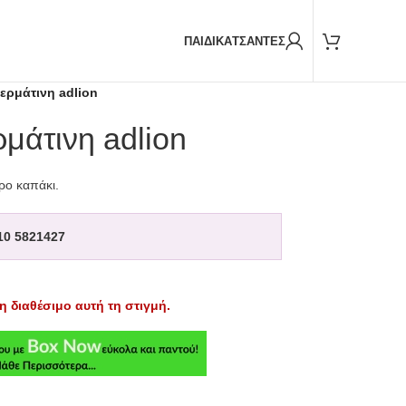
Παραδόσεις και με
BOX NOW
ΠΑΙΔΙΚΑ
ΤΣΑΝΤΕΣ
ερμάτινη adlion
μάτινη adlion
ρο καπάκι.
10 5821427
η διαθέσιμο αυτή τη στιγμή.