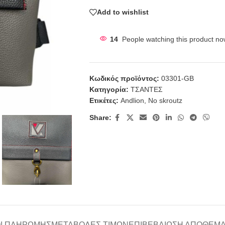
Add to wishlist
14
People watching this product no
Κωδικός προϊόντος:
03301-GB
Κατηγορία:
ΤΣΑΝΤΕΣ
Ετικέτες:
Andlion
,
No skroutz
Share:
Ι ΠΛΗΡΩΜΉΣ
ΜΕΤΑΒΟΛΈΣ ΤΙΜΏΝ
ΕΠΙΒΕΒΑΊΩΣΗ ΑΠΟΘΈΜ