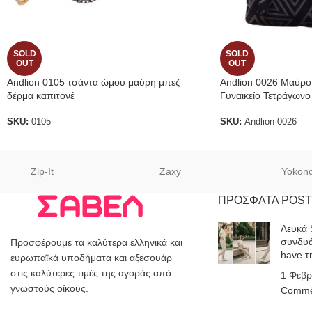
SOLD
SOLD
OUT
OUT
Andlion 0105 τσάντα ώμου μαύρη μπεζ
Andlion 0026 Μαύρο
δέρμα καπιτονέ
Γυναικείο Τετράγωνο
SKU:
0105
SKU:
Andlion 0026
Zip-It
Zaxy
Yokon
ΠΡΟΣΦΑΤΑ POST
Λευκά 
συνδυά
Προσφέρουμε τα καλύτερα ελληνικά και
have τ
ευρωπαϊκά υποδήματα και αξεσουάρ
στις καλύτερες τιμές της αγοράς από
1 Φεβρ
γνωστούς οίκους.
Comme