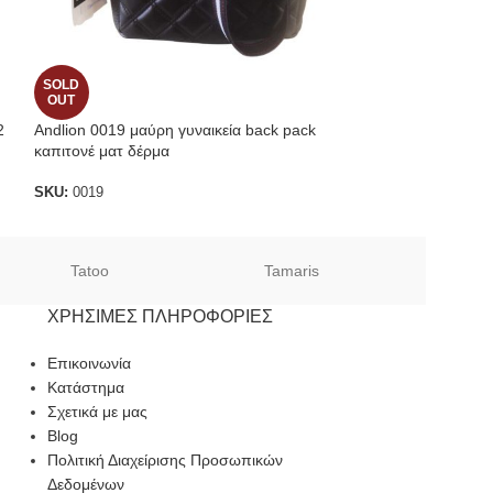
SOLD
SOLD
OUT
OUT
2
Andlion 0019 μαύρη γυναικεία back pack
Andlion 0013 μαύ
καπιτονέ ματ δέρμα
τσάντα ώμου
SKU:
0019
SKU:
0013
Tatoo
Tamaris
Sof
ΧΡΉΣΙΜΕΣ ΠΛΗΡΟΦΟΡΊΕΣ
Επικοινωνία
Κατάστημα
Σχετικά με μας
Blog
Πολιτική Διαχείρισης Προσωπικών
Δεδομένων