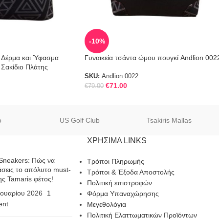
-10%
 Δέρμα και Ύφασμα
Γυναικεία τσάντα ώμου πουγκί Andlion 002
 Σακίδιο Πλάτης
SKU:
Andlion 0022
€
71.00
€
79.00
o
US Golf Club
Tsakiris Mallas
ΧΡΗΣΙΜΑ LINKS
Sneakers: Πώς να
Τρόποι Πληρωμής
σεις το απόλυτο must-
Τρόποι & Έξοδα Αποστολής
ης Tamaris φέτος!
Πολιτική επιστροφών
ουαρίου 2026
1
Φόρμα Υπαναχώρησης
nt
Μεγεθολόγια
Πολιτική Ελαττωματικών Προϊόντων