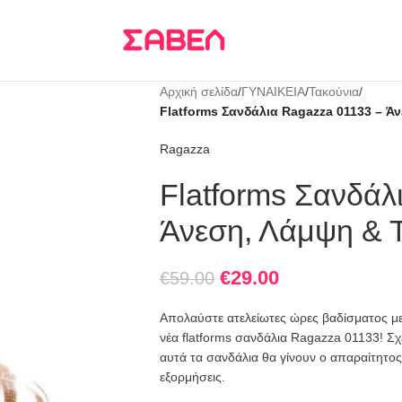
Τρεις δόσεις
KLARNA
Αρχική σελίδα
/
ΓΥΝΑΙΚΕΙΑ
/
Τακούνια
/
Flatforms Σανδάλια Ragazza 01133 – Ά
Ragazza
Flatforms Σανδάλ
Άνεση, Λάμψη & Τ
€
29.00
€
59.00
Απολαύστε ατελείωτες ώρες βαδίσματος με
νέα flatforms σανδάλια Ragazza 01133! Σχ
αυτά τα σανδάλια θα γίνουν ο απαραίτητος
εξορμήσεις.