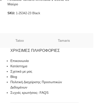
Μαύρο
Step 72160
Ragazza
SKU:
1-25342-23 Black
SKU:
72160
Tatoo
Tamaris
Sof
ΧΡΉΣΙΜΕΣ ΠΛΗΡΟΦΟΡΊΕΣ
Επικοινωνία
Κατάστημα
Σχετικά με μας
Blog
Πολιτική Διαχείρισης Προσωπικών
Δεδομένων
Συχνές ερωτήσεις- FAQS