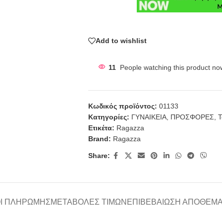
Add to wishlist
11
People watching this product no
Κωδικός προϊόντος:
01133
Κατηγορίες:
ΓΥΝΑΙΚΕΙΑ
,
ΠΡΟΣΦΟΡΕΣ
,
Τ
Ετικέτα:
Ragazza
Brand:
Ragazza
Share:
Ι ΠΛΗΡΩΜΉΣ
ΜΕΤΑΒΟΛΈΣ ΤΙΜΏΝ
ΕΠΙΒΕΒΑΊΩΣΗ ΑΠΟΘΈΜ