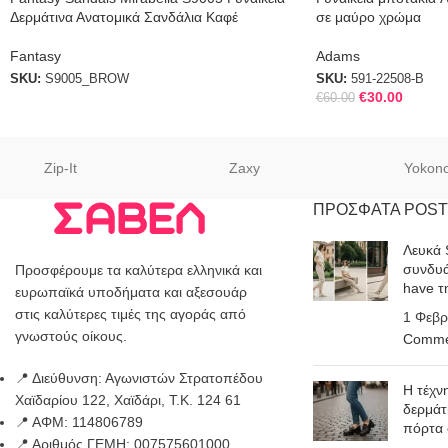
Δερμάτινα Ανατομικά Σανδάλια Καφέ
σε μαύρο χρώμα
Fantasy
Adams
SKU:
S9005_BROW
SKU:
591-22508-B
€
30.00
€
60.00
Zip-It
Zaxy
Yokon
ΠΡΟΣΦΑΤΑ POST
Λευκά 
συνδυά
Προσφέρουμε τα καλύτερα ελληνικά και
have τ
ευρωπαϊκά υποδήματα και αξεσουάρ
στις καλύτερες τιμές της αγοράς από
1 Φεβρ
γνωστούς οίκους.
Comme
📍 Διεύθυνση: Αγωνιστών Στρατοπέδου
Η τέχν
Χαϊδαρίου 122, Χαϊδάρι, Τ.Κ. 124 61
δερμάτ
📍 ΑΦΜ: 114806789
πόρτα
📍 Αριθμός ΓΕΜΗ: 007575601000