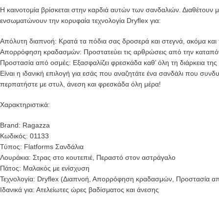
Η καινοτομία βρίσκεται στην καρδιά αυτών των σανδαλιών. Διαθέτουν
ενσωματώνουν την κορυφαία τεχνολογία Dryflex για:
Απόλυτη διαπνοή: Κρατά τα πόδια σας δροσερά και στεγνά, ακόμα και τ
Απορρόφηση κραδασμών: Προστατεύει τις αρθρώσεις από την καταπόν
Προστασία από οσμές: Εξασφαλίζει φρεσκάδα καθ’ όλη τη διάρκεια της
Είναι η ιδανική επιλογή για εσάς που αναζητάτε ένα σανδάλι που συνδ
περπατήστε με στυλ, άνεση και φρεσκάδα όλη μέρα!
Χαρακτηριστικά:
Brand: Ragazza
Κωδικός: 01133
Τύπος: Flatforms Σανδάλια
Λουράκια: Στρας στο κουτεπιέ, Περαστό στον αστράγαλο
Πάτος: Μαλακός με ενίσχυση
Τεχνολογία: Dryflex (Διαπνοή, Απορρόφηση κραδασμών, Προστασία α
Ιδανικά για: Ατελείωτες ώρες βαδίσματος και άνεσης