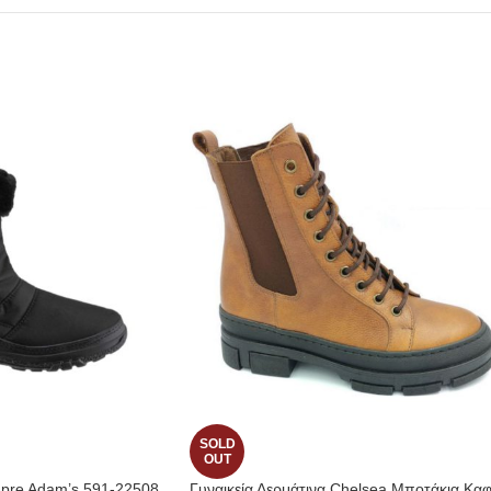
SOLD
OUT
Apre Adam’s 591-22508
Γυναικεία Δερμάτινα Chelsea Μποτάκια Κα