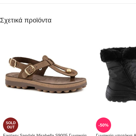
Σχετικά προϊόντα
SOLD
-50%
OUT
Fantasy Sandals Mirabella S9005 Γυναικεία
Γυναικεία μποτάκια 