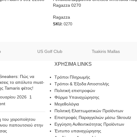
Ragazza 0270
Ragazza
SKU:
0270
o
US Golf Club
Tsakiris Mallas
ΧΡΗΣΙΜΑ LINKS
Sneakers: Πώς να
Τρόποι Πληρωμής
σεις το απόλυτο must-
Τρόποι & Έξοδα Αποστολής
ης Tamaris φέτος!
Πολιτική επιστροφών
ουαρίου 2026
1
Φόρμα Υπαναχώρησης
nt
Μεγεθολόγια
Πολιτική Ελαττωματικών Προϊόντων
Επιστροφές Παραγγελιών μέσω Skroutz
η του χειροποίητου
Εγγύηση Αυθεντικότητας Προϊόντων
ινου παπουτσιού στην
 σας
Έντυπο υπαναχώρησης