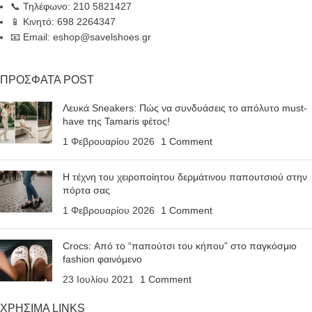
📞 Τηλέφωνο: 210 5821427
📱 Κινητό: 698 2264347
📧 Email: eshop@savelshoes.gr
ΠΡΟΣΦΑΤΑ POST
Λευκά Sneakers: Πώς να συνδυάσεις το απόλυτο must-
have της Tamaris φέτος!
1 Φεβρουαρίου 2026
1 Comment
Η τέχνη του χειροποίητου δερμάτινου παπουτσιού στην
πόρτα σας
1 Φεβρουαρίου 2026
1 Comment
Crocs: Από το “παπούτσι του κήπου” στο παγκόσμιο
fashion φαινόμενο
23 Ιουλίου 2021
1 Comment
ΧΡΗΣΙΜΑ LINKS