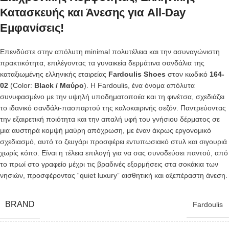
Κατασκευής και Άνεσης για All-Day
Εμφανίσεις!
Επενδύστε στην απόλυτη minimal πολυτέλεια και την ασυναγώνιστη
πρακτικότητα, επιλέγοντας τα γυναικεία δερμάτινα σανδάλια της
καταξιωμένης ελληνικής εταιρείας
Fardoulis Shoes
στον κωδικό
164-
02
(Color:
Black / Μαύρο
). Η Fardoulis, ένα όνομα απόλυτα
συνυφασμένο με την υψηλή υποδηματοποιία και τη φινέτσα, σχεδιάζει
το ιδανικό σανδάλι-πασπαρτού της καλοκαιρινής σεζόν. Παντρεύοντας
την εξαιρετική ποιότητα και την απαλή υφή του γνήσιου δέρματος σε
μια αυστηρά κομψή μαύρη απόχρωση, με έναν άκρως εργονομικό
σχεδιασμό, αυτό το ζευγάρι προσφέρει εντυπωσιακό στυλ και σιγουριά
χωρίς κόπο. Είναι η τέλεια επιλογή για να σας συνοδεύσει παντού, από
το πρωί στο γραφείο μέχρι τις βραδινές εξορμήσεις στα σοκάκια των
νησιών, προσφέροντας “quiet luxury” αισθητική και αξεπέραστη άνεση.
BRAND
Fardoulis