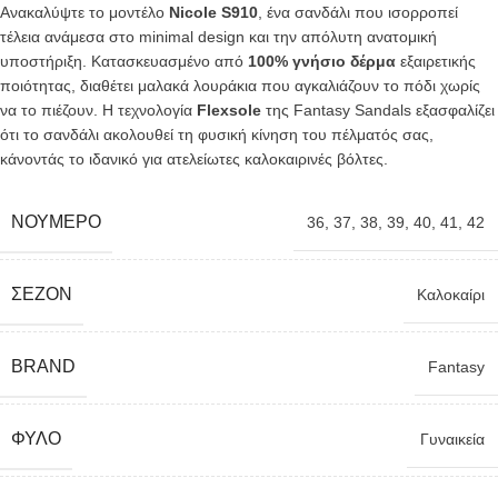
Ανακαλύψτε το μοντέλο
Nicole S910
, ένα σανδάλι που ισορροπεί
τέλεια ανάμεσα στο minimal design και την απόλυτη ανατομική
υποστήριξη. Κατασκευασμένο από
100% γνήσιο δέρμα
εξαιρετικής
ποιότητας, διαθέτει μαλακά λουράκια που αγκαλιάζουν το πόδι χωρίς
να το πιέζουν. Η τεχνολογία
Flexsole
της Fantasy Sandals εξασφαλίζει
ότι το σανδάλι ακολουθεί τη φυσική κίνηση του πέλματός σας,
κάνοντάς το ιδανικό για ατελείωτες καλοκαιρινές βόλτες.
ΝΟΎΜΕΡΟ
36
,
37
,
38
,
39
,
40
,
41
,
42
ΣΕΖΌΝ
Καλοκαίρι
BRAND
Fantasy
ΦΎΛΟ
Γυναικεία