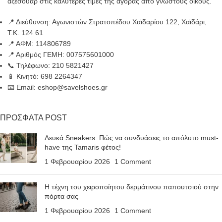
αξεσουάρ στις καλύτερες τιμές της αγοράς από γνωστούς οίκους.
📍 Διεύθυνση: Αγωνιστών Στρατοπέδου Χαϊδαρίου 122, Χαϊδάρι,
Τ.Κ. 124 61
📍 ΑΦΜ: 114806789
📍 Αριθμός ΓΕΜΗ: 007575601000
📞 Τηλέφωνο: 210 5821427
📱 Κινητό: 698 2264347
📧 Email: eshop@savelshoes.gr
ΠΡΟΣΦΑΤΑ POST
Λευκά Sneakers: Πώς να συνδυάσεις το απόλυτο must-
have της Tamaris φέτος!
1 Φεβρουαρίου 2026
1 Comment
Η τέχνη του χειροποίητου δερμάτινου παπουτσιού στην
πόρτα σας
1 Φεβρουαρίου 2026
1 Comment