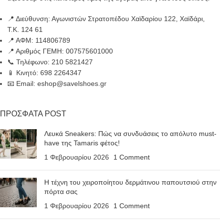
📍 Διεύθυνση: Αγωνιστών Στρατοπέδου Χαϊδαρίου 122, Χαϊδάρι,
Τ.Κ. 124 61
📍 ΑΦΜ: 114806789
📍 Αριθμός ΓΕΜΗ: 007575601000
📞 Τηλέφωνο: 210 5821427
📱 Κινητό: 698 2264347
📧 Email: eshop@savelshoes.gr
ΠΡΟΣΦΑΤΑ POST
Λευκά Sneakers: Πώς να συνδυάσεις το απόλυτο must-
have της Tamaris φέτος!
1 Φεβρουαρίου 2026
1 Comment
Η τέχνη του χειροποίητου δερμάτινου παπουτσιού στην
πόρτα σας
1 Φεβρουαρίου 2026
1 Comment