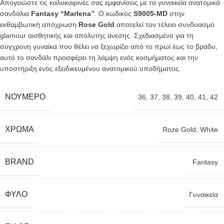
Απογειώστε τις καλοκαιρινές σας εμφανίσεις με τα γυναικεία ανατομικά
σανδάλια
Fantasy “Marlena”
. Ο κωδικός
S9005-MD
στην
εκθαμβωτική απόχρωση
Rose Gold
αποτελεί τον τέλειο συνδυασμό
glamour αισθητικής και απόλυτης άνεσης. Σχεδιασμένο για τη
σύγχρονη γυναίκα που θέλει να ξεχωρίζει από το πρωί έως το βράδυ,
αυτό το σανδάλι προσφέρει τη λάμψη ενός κοσμήματος και την
υποστήριξη ενός εξειδικευμένου ανατομικού υποδήματος.
ΝΟΎΜΕΡΟ
36
,
37
,
38
,
39
,
40
,
41
,
42
ΧΡΏΜΑ
Roze Gold
,
White
BRAND
Fantasy
ΦΎΛΟ
Γυναικεία