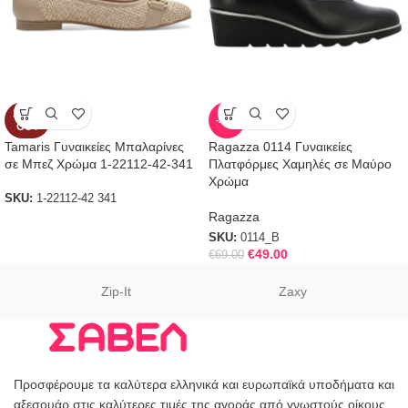
SOLD
-29%
OUT
Tamaris Γυναικείες Μπαλαρίνες
Ragazza 0114 Γυναικείες
σε Μπεζ Χρώμα 1-22112-42-341
Πλατφόρμες Χαμηλές σε Μαύρο
Χρώμα
SKU:
1-22112-42 341
Ragazza
SKU:
0114_B
€
49.00
€
69.00
Zip-It
Zaxy
Προσφέρουμε τα καλύτερα ελληνικά και ευρωπαϊκά υποδήματα και
αξεσουάρ στις καλύτερες τιμές της αγοράς από γνωστούς οίκους.