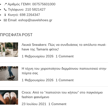
📍 Αριθμός ΓΕΜΗ: 007575601000
📞 Τηλέφωνο: 210 5821427
📱 Κινητό: 698 2264347
📧 Email: eshop@savelshoes.gr
ΠΡΟΣΦΑΤΑ POST
Λευκά Sneakers: Πώς να συνδυάσεις το απόλυτο must-
have της Tamaris φέτος!
1 Φεβρουαρίου 2026
1 Comment
Η τέχνη του χειροποίητου δερμάτινου παπουτσιού στην
πόρτα σας
1 Φεβρουαρίου 2026
1 Comment
Crocs: Από το “παπούτσι του κήπου” στο παγκόσμιο
fashion φαινόμενο
23 Ιουλίου 2021
1 Comment