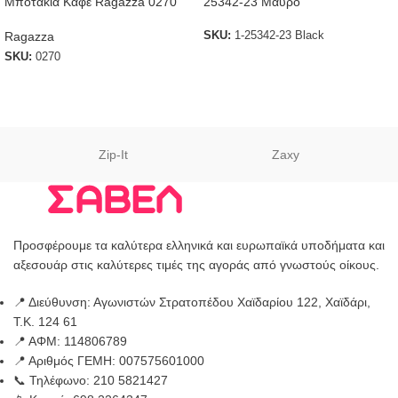
Μποτάκια Καφέ Ragazza 0270
25342-23 Μαύρο
Ragazza
SKU:
1-25342-23 Black
SKU:
0270
Zip-It
Zaxy
Προσφέρουμε τα καλύτερα ελληνικά και ευρωπαϊκά υποδήματα και
αξεσουάρ στις καλύτερες τιμές της αγοράς από γνωστούς οίκους.
📍 Διεύθυνση: Αγωνιστών Στρατοπέδου Χαϊδαρίου 122, Χαϊδάρι,
Τ.Κ. 124 61
📍 ΑΦΜ: 114806789
📍 Αριθμός ΓΕΜΗ: 007575601000
📞 Τηλέφωνο: 210 5821427