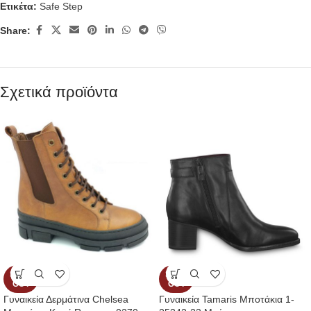
Ετικέτα:
Safe Step
Share:
Σχετικά προϊόντα
SOLD
SOLD
OUT
OUT
Γυναικεία Δερμάτινα Chelsea
Γυναικεία Tamaris Μποτάκια 1-