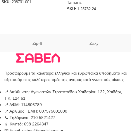
Tamaris
SKU:
208731-001
SKU:
1-23732-24
Zip-It
Zaxy
Προσφέρουμε τα καλύτερα ελληνικά και ευρωπαϊκά υποδήματα και
αξεσουάρ στις καλύτερες τιμές της αγοράς από γνωστούς οίκους.
📍 Διεύθυνση: Αγωνιστών Στρατοπέδου Χαϊδαρίου 122, Χαϊδάρι,
Τ.Κ. 124 61
📍 ΑΦΜ: 114806789
📍 Αριθμός ΓΕΜΗ: 007575601000
📞 Τηλέφωνο: 210 5821427
📱 Κινητό: 698 2264347
📧 Email: eshop@savelshoes.gr