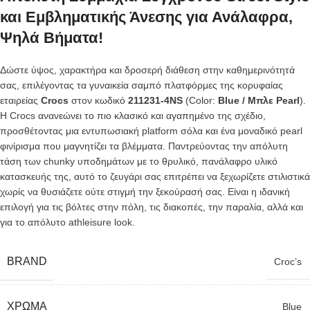
και Εμβληματικής Άνεσης για Ανάλαφρα,
Ψηλά Βήματα!
Δώστε ύψος, χαρακτήρα και δροσερή διάθεση στην καθημερινότητά
σας, επιλέγοντας τα γυναικεία σαμπό πλατφόρμες της κορυφαίας
εταιρείας
Crocs
στον κωδικό
211231-4NS
(Color:
Blue / Μπλε Pearl
).
Η Crocs ανανεώνει το πιο κλασικό και αγαπημένο της σχέδιο,
προσθέτοντας μια εντυπωσιακή platform σόλα και ένα μοναδικό pearl
φινίρισμα που μαγνητίζει τα βλέμματα. Παντρεύοντας την απόλυτη
τάση των chunky υποδημάτων με το θρυλικό, πανάλαφρο υλικό
κατασκευής της, αυτό το ζευγάρι σας επιτρέπει να ξεχωρίζετε στιλιστικά
χωρίς να θυσιάζετε ούτε στιγμή την ξεκούρασή σας. Είναι η ιδανική
επιλογή για τις βόλτες στην πόλη, τις διακοπές, την παραλία, αλλά και
για το απόλυτο athleisure look.
BRAND
Croc’s
ΧΡΏΜΑ
Blue