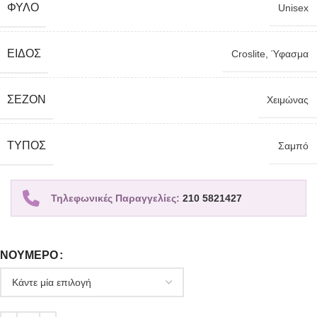
ΦΎΛΟ
Unisex
ΕΊΔΟΣ
Croslite
,
Ύφασμα
ΣΕΖΌΝ
Χειμώνας
TΎΠΟΣ
Σαμπό
Τηλεφωνικές Παραγγελίες:
210 5821427
ΝΟΎΜΕΡΟ