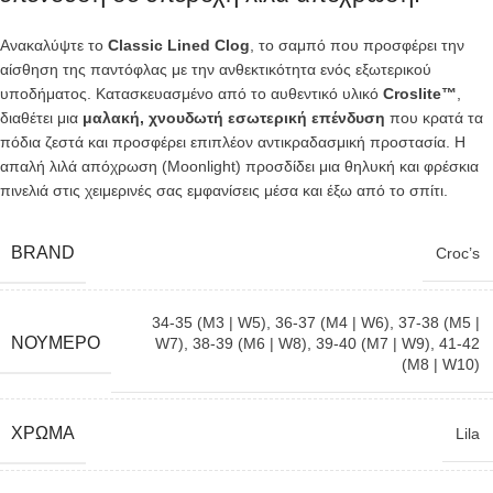
Ανακαλύψτε το
Classic Lined Clog
, το σαμπό που προσφέρει την
αίσθηση της παντόφλας με την ανθεκτικότητα ενός εξωτερικού
υποδήματος. Κατασκευασμένο από το αυθεντικό υλικό
Croslite™
,
διαθέτει μια
μαλακή, χνουδωτή εσωτερική επένδυση
που κρατά τα
πόδια ζεστά και προσφέρει επιπλέον αντικραδασμική προστασία. Η
απαλή λιλά απόχρωση (Moonlight) προσδίδει μια θηλυκή και φρέσκια
πινελιά στις χειμερινές σας εμφανίσεις μέσα και έξω από το σπίτι.
BRAND
Croc’s
34-35 (M3 | W5)
,
36-37 (M4 | W6)
,
37-38 (M5 |
ΝΟΎΜΕΡΟ
W7)
,
38-39 (M6 | W8)
,
39-40 (M7 | W9)
,
41-42
(M8 | W10)
ΧΡΏΜΑ
Lila