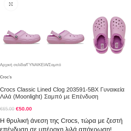
Click to enlarge
Αρχική σελίδα
/
ΓΥΝΑΙΚΕΙΑ
/
Σαμπό
Croc’s
Crocs Classic Lined Clog 203591-5BX Γυναικεία
Λιλά (Moonlight) Σαμπό με Επένδυση
€
50.00
€
65.00
Η θρυλική άνεση της Crocs, τώρα με ζεστή
επένδυση σε υπέροχη λιλά απόχρωση!