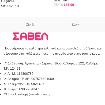
Ragazza
SKU:
0266
€
65.00
€
89.00
SKU:
0267-B
Zip-It
Zaxy
Προσφέρουμε τα καλύτερα ελληνικά και ευρωπαϊκά υποδήματα και
αξεσουάρ στις καλύτερες τιμές της αγοράς από γνωστούς οίκους.
📍 Διεύθυνση: Αγωνιστών Στρατοπέδου Χαϊδαρίου 122, Χαϊδάρι,
Τ.Κ. 124 61
📍 ΑΦΜ: 114806789
📍 Αριθμός ΓΕΜΗ: 007575601000
📞 Τηλέφωνο: 210 5821427
📱 Κινητό: 698 2264347
📧 Email: eshop@savelshoes.gr