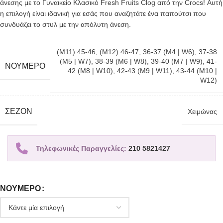
άνεσης με το Γυναικείο Κλασικό Fresh Fruits Clog από την Crocs! Αυτή
η επιλογή είναι ιδανική για εσάς που αναζητάτε ένα παπούτσι που
συνδυάζει το στυλ με την απόλυτη άνεση.
(M11) 45-46
,
(M12) 46-47
,
36-37 (M4 | W6)
,
37-38
(M5 | W7)
,
38-39 (M6 | W8)
,
39-40 (M7 | W9)
,
41-
ΝΟΎΜΕΡΟ
42 (M8 | W10)
,
42-43 (M9 | W11)
,
43-44 (M10 |
W12)
ΣΕΖΌΝ
Χειμώνας
Τηλεφωνικές Παραγγελίες:
210 5821427
ΝΟΎΜΕΡΟ