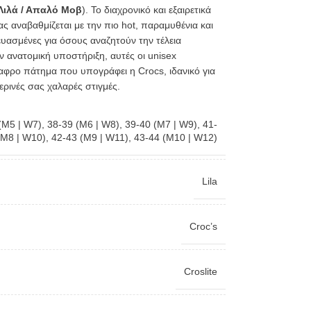
 Λιλά / Απαλό Μοβ
). Το διαχρονικό και εξαιρετικά
ς αναβαθμίζεται με την πιο hot, παραμυθένια και
υασμένες για όσους αναζητούν την τέλεια
ν ανατομική υποστήριξη, αυτές οι unisex
φρο πάτημα που υπογράφει η Crocs, ιδανικό για
ερινές σας χαλαρές στιγμές.
(M5 | W7)
,
38-39 (M6 | W8)
,
39-40 (M7 | W9)
,
41-
(M8 | W10)
,
42-43 (M9 | W11)
,
43-44 (M10 | W12)
Lila
Croc’s
Croslite