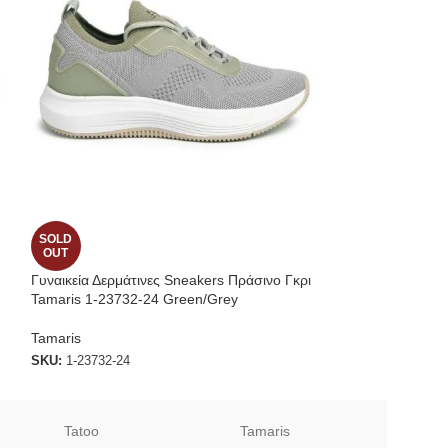
SOLD
SOLD
OUT
OUT
Γυναικεία Δερμάτινες Sneakers Πράσινο Γκρι
Γυναικεία Tamari
Tamaris 1-23732-24 Green/Grey
Μαύρο
Tamaris
SKU:
1-25342-23 B
SKU:
1-23732-24
Tatoo
Tamaris
Sof