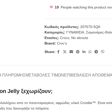
19
People watching this product no
Κωδικός προϊόντος:
207670-5Q6
Κατηγορίες:
ΓΥΝΑΙΚΕΙΑ
,
Σαγιονάρες-Θα
Ετικέτες:
Crocs
,
No skroutz
Brand:
Croc’s
Share:
Ι ΠΛΗΡΩΜΉΣ
ΜΕΤΑΒΟΛΈΣ ΤΙΜΏΝ
ΕΠΙΒΕΒΑΊΩΣΗ ΑΠΟΘΈΜ
on Jelly ξεχωρίζουν;
λοκλήρου από το πατενταρισμένο, αφρώδες υλικό Croslite™. Είναι απ
ξη που ξεκουράζει τα πέλματα.