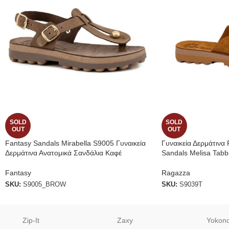
SOLD
SOLD
OUT
OUT
Fantasy Sandals Mirabella S9005 Γυναικεία
Γυναικεία Δερμάτινα 
Δερμάτινα Ανατομικά Σανδάλια Καφέ
Sandals Melisa Tab
Fantasy
Ragazza
SKU:
S9005_BROW
SKU:
S9039T
Zip-It
Zaxy
Yokon