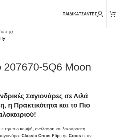
Παραδόσεις και με
BOX NOW
ΠΑΙΔΙΚΑ
ΤΣΑΝΤΕΣ
λάσσης
/
lly
ip 207670-5Q6 Moon
Ανδρικές Σαγιονάρες σε Λιλά
 η Πρακτικότητα και το Πιο
αλοκαιριού!
 με την πιο κομψή, ανάλαφρη και ξεκούραστη
 σαγιονάρες
Classic Crocs Flip
της
Crocs
στον