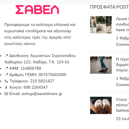
ΠΡΟΣΦΑΤΑ POST
Λευκά 
συνδυά
Προσφέρουμε τα καλύτερα ελληνικά και
have τ
ευρωπαϊκά υποδήματα και αξεσουάρ
στις καλύτερες τιμές της αγοράς από
1 Φεβρ
γνωστούς οίκους.
Comme
📍 Διεύθυνση: Αγωνιστών Στρατοπέδου
Η τέχν
Χαϊδαρίου 122, Χαϊδάρι, Τ.Κ. 124 61
δερμάτ
📍 ΑΦΜ: 114806789
πόρτα
📍 Αριθμός ΓΕΜΗ: 007575601000
1 Φεβρ
📞 Τηλέφωνο: 210 5821427
Comme
📱 Κινητό: 698 2264347
📧 Email: eshop@savelshoes.gr
Crocs:
κήπου”
fashio
23 Ιου