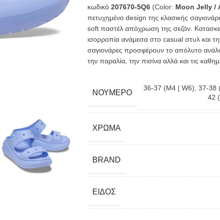
κωδικό
207670-5Q6
(Color:
Moon Jelly /
πετυχημένο design της κλασικής σαγιονάρα
soft παστέλ απόχρωση της σεζόν. Κατασκε
ισορροπία ανάμεσα στο casual στυλ και τη
σαγιονάρες προσφέρουν το απόλυτο ανάλα
την παραλία, την πισίνα αλλά και τις καθημ
36-37 (M4 | W6)
,
37-38 
ΝΟΎΜΕΡΟ
42 
ΧΡΏΜΑ
BRAND
ΕΊΔΟΣ