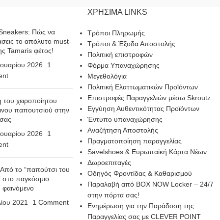
ΧΡΗΣΙΜΑ LINKS
Sneakers: Πώς να
Τρόποι Πληρωμής
σεις το απόλυτο must-
Τρόποι & Έξοδα Αποστολής
ης Tamaris φέτος!
Πολιτική επιστροφών
ουαρίου 2026
1
Φόρμα Υπαναχώρησης
nt
Μεγεθολόγια
Πολιτική Ελαττωματικών Προϊόντων
Επιστροφές Παραγγελιών μέσω Skroutz
η του χειροποίητου
Εγγύηση Αυθεντικότητας Προϊόντων
ινου παπουτσιού στην
 σας
Έντυπο υπαναχώρησης
Αναζήτηση Αποστολής
ουαρίου 2026
1
Πραγματοποίηση παραγγελίας
nt
Savelshoes & Ευρωπαϊκή Κάρτα Νέων
Δωροεπιταγές
 Από το “παπούτσι του
Οδηγός Φροντίδας & Καθαρισμού
 στο παγκόσμιο
Παραλαβή από BOX NOW Locker – 24/7
n φαινόμενο
στην πόρτα σας!
λίου 2021
1 Comment
Ενημέρωση για την Παράδοση της
Παραγγελίας σας με CLEVER POINT