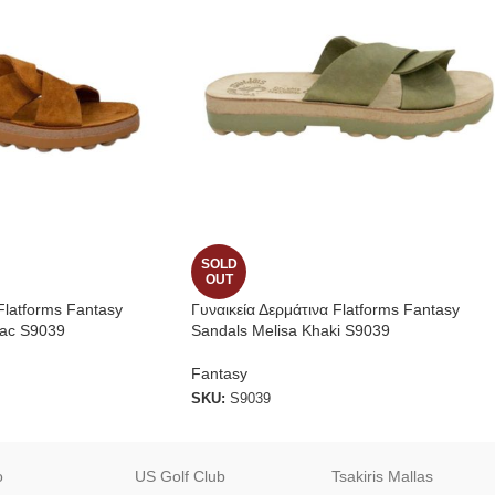
SOLD
OUT
Flatforms Fantasy
Γυναικεία Δερμάτινα Flatforms Fantasy
bac S9039
Sandals Melisa Khaki S9039
Fantasy
SKU:
S9039
o
US Golf Club
Tsakiris Mallas