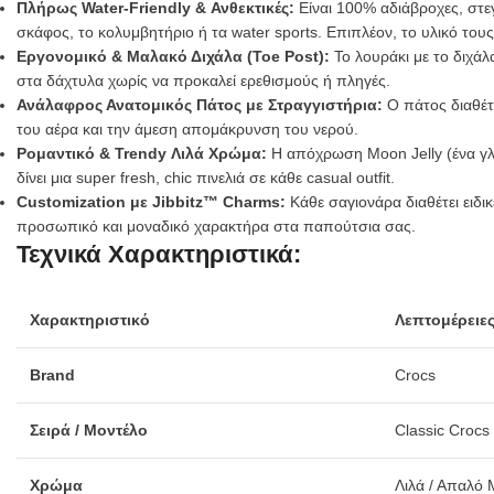
Πλήρως Water-Friendly & Ανθεκτικές:
Είναι 100% αδιάβροχες, στεγ
σκάφος, το κολυμβητήριο ή τα water sports. Επιπλέον, το υλικό τους 
Εργονομικό & Μαλακό Διχάλα (Toe Post):
Το λουράκι με το διχά
στα δάχτυλα χωρίς να προκαλεί ερεθισμούς ή πληγές.
Ανάλαφρος Ανατομικός Πάτος με Στραγγιστήρια:
Ο πάτος διαθέτ
του αέρα και την άμεση απομάκρυνση του νερού.
Ρομαντικό & Trendy Λιλά Χρώμα:
Η απόχρωση Moon Jelly (ένα γλυκ
δίνει μια super fresh, chic πινελιά σε κάθε casual outfit.
Customization με Jibbitz™ Charms:
Κάθε σαγιονάρα διαθέτει ειδι
προσωπικό και μοναδικό χαρακτήρα στα παπούτσια σας.
Τεχνικά Χαρακτηριστικά:
Χαρακτηριστικό
Λεπτομέρειε
Brand
Crocs
Σειρά / Μοντέλο
Classic Crocs
Χρώμα
Λιλά / Απαλό 