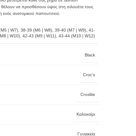
λο μετατρέπει κάθε σας βήμα σε fashion
σες θέλουν να προσθέσουν ύψος στη σιλουέτα τους
η ενός ανατομικού παπουτσιού.
(M5 | W7)
,
38-39 (M6 | W8)
,
39-40 (M7 | W9)
,
41-
(M8 | W10)
,
42-43 (M9 | W11)
,
43-44 (M10 | W12)
Black
Croc’s
Croslite
Καλοκαίρι
Γυναικεία