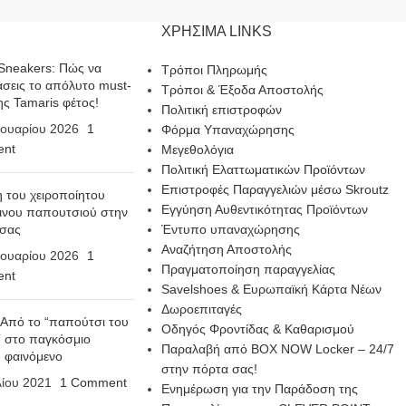
ΧΡΗΣΙΜΑ LINKS
Sneakers: Πώς να
Τρόποι Πληρωμής
σεις το απόλυτο must-
Τρόποι & Έξοδα Αποστολής
ης Tamaris φέτος!
Πολιτική επιστροφών
ουαρίου 2026
1
Φόρμα Υπαναχώρησης
nt
Μεγεθολόγια
Πολιτική Ελαττωματικών Προϊόντων
Επιστροφές Παραγγελιών μέσω Skroutz
η του χειροποίητου
Εγγύηση Αυθεντικότητας Προϊόντων
ινου παπουτσιού στην
 σας
Έντυπο υπαναχώρησης
Αναζήτηση Αποστολής
ουαρίου 2026
1
Πραγματοποίηση παραγγελίας
nt
Savelshoes & Ευρωπαϊκή Κάρτα Νέων
Δωροεπιταγές
 Από το “παπούτσι του
Οδηγός Φροντίδας & Καθαρισμού
 στο παγκόσμιο
Παραλαβή από BOX NOW Locker – 24/7
n φαινόμενο
στην πόρτα σας!
λίου 2021
1 Comment
Ενημέρωση για την Παράδοση της