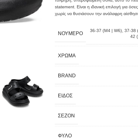
τολμηρή, υπερυψωμένη σόλα, αυτό το πέδι
statement. Είναι η ιδανική επιλογή για ό
χωρίς να θυσιάσουν την ανάλαφρη αίσθησ
36-37 (M4 | W6)
,
37-38 
ΝΟΎΜΕΡΟ
42 
ΧΡΏΜΑ
BRAND
ΕΊΔΟΣ
ΣΕΖΌΝ
ΦΎΛΟ