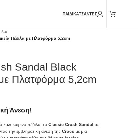
Παραδόσεις και με
BOX NOW
ΠΑΙΔΙΚΑ
ΤΣΑΝΤΕΣ
ιλα
/
αικεία Πέδιλα με Πλατφόρμα 5,2cm
ush Sandal Black
 με Πλατφόρμα 5,2cm
ική Άνεση!
 καλοκαιρινό πέδιλο, το
Classic Crush Sandal
σε
ντας την εμβληματική άνεση της
Crocs
με μια