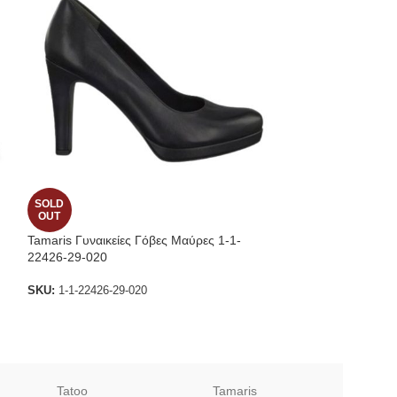
SOLD
-29%
OUT
Tamaris Γυναικείες Γόβες Μαύρες 1-1-
Ragazza 0114 Γυ
22426-29-020
Χαμηλές σε Μαύ
Ragazza
SKU:
1-1-22426-29-020
SKU:
0114_B
€
49.00
€
69.00
Tatoo
Tamaris
Sof