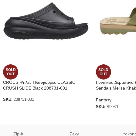
SOLD
SOLD
OUT
OUT
CROCS Ψηλές Πλατφόρμες CLASSIC
Γυναικεία Δερμάτινα 
CRUSH SLIDE Black 208731-001
Sandals Melisa Khak
Fantasy
SKU:
208731-001
SKU:
S9039
Zip-It
Zaxy
Yokon