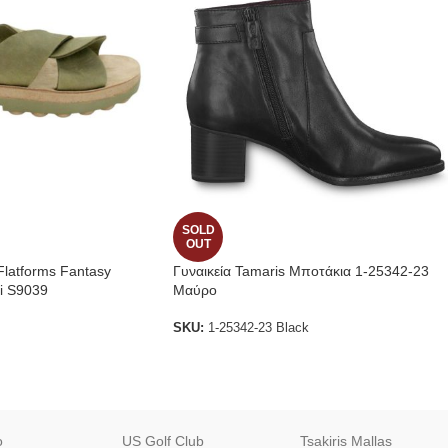
SOLD
OUT
Flatforms Fantasy
Γυναικεία Tamaris Μποτάκια 1-25342-23
i S9039
Μαύρο
SKU:
1-25342-23 Black
o
US Golf Club
Tsakiris Mallas