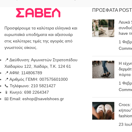
ΠΡΟΣΦΑΤΑ POST
Λευκά 
συνδυά
Προσφέρουμε τα καλύτερα ελληνικά και
have τ
ευρωπαϊκά υποδήματα και αξεσουάρ
στις καλύτερες τιμές της αγοράς από
1 Φεβρ
γνωστούς οίκους.
Comme
📍 Διεύθυνση: Αγωνιστών Στρατοπέδου
Η τέχν
Χαϊδαρίου 122, Χαϊδάρι, Τ.Κ. 124 61
δερμάτ
📍 ΑΦΜ: 114806789
πόρτα
📍 Αριθμός ΓΕΜΗ: 007575601000
1 Φεβρ
📞 Τηλέφωνο: 210 5821427
Comme
📱 Κινητό: 698 2264347
📧 Email: eshop@savelshoes.gr
Crocs:
κήπου”
fashio
23 Ιου