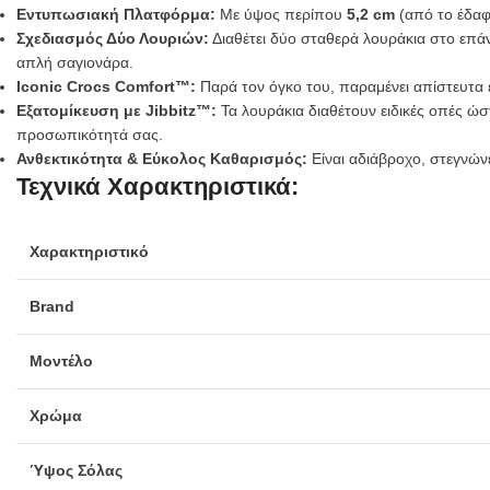
Εντυπωσιακή Πλατφόρμα:
Με ύψος περίπου
5,2 cm
(από το έδαφο
Σχεδιασμός Δύο Λουριών:
Διαθέτει δύο σταθερά λουράκια στο επάν
απλή σαγιονάρα.
Iconic Crocs Comfort™:
Παρά τον όγκο του, παραμένει απίστευτα 
Εξατομίκευση με Jibbitz™:
Τα λουράκια διαθέτουν ειδικές οπές ώ
προσωπικότητά σας.
Ανθεκτικότητα & Εύκολος Καθαρισμός:
Είναι αδιάβροχο, στεγνώνε
Τεχνικά Χαρακτηριστικά:
Χαρακτηριστικό
Brand
Μοντέλο
Χρώμα
Ύψος Σόλας