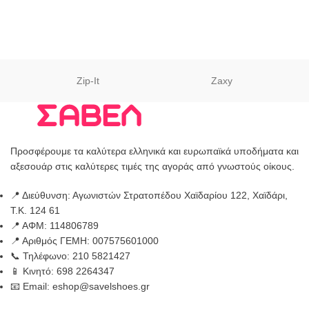
Zip-It
Zaxy
Προσφέρουμε τα καλύτερα ελληνικά και ευρωπαϊκά υποδήματα και
αξεσουάρ στις καλύτερες τιμές της αγοράς από γνωστούς οίκους.
📍 Διεύθυνση: Αγωνιστών Στρατοπέδου Χαϊδαρίου 122, Χαϊδάρι,
Τ.Κ. 124 61
📍 ΑΦΜ: 114806789
📍 Αριθμός ΓΕΜΗ: 007575601000
📞 Τηλέφωνο: 210 5821427
📱 Κινητό: 698 2264347
📧 Email: eshop@savelshoes.gr