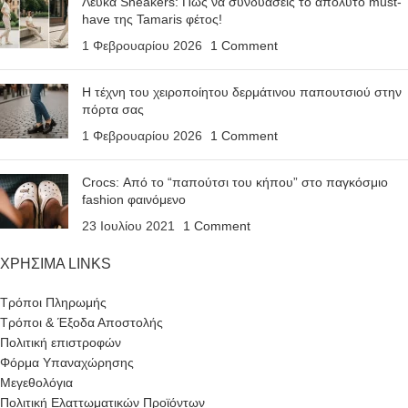
Λευκά Sneakers: Πώς να συνδυάσεις το απόλυτο must-
have της Tamaris φέτος!
1 Φεβρουαρίου 2026
1 Comment
Η τέχνη του χειροποίητου δερμάτινου παπουτσιού στην
πόρτα σας
1 Φεβρουαρίου 2026
1 Comment
Crocs: Από το “παπούτσι του κήπου” στο παγκόσμιο
fashion φαινόμενο
23 Ιουλίου 2021
1 Comment
ΧΡΗΣΙΜΑ LINKS
Τρόποι Πληρωμής
Τρόποι & Έξοδα Αποστολής
Πολιτική επιστροφών
Φόρμα Υπαναχώρησης
Μεγεθολόγια
Πολιτική Ελαττωματικών Προϊόντων