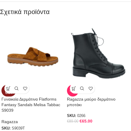
Σχετικά προϊόντα
SOLD
-27%
OUT
Γυναικεία Δερμάτινα Flatforms
Ragazza μαύρο δερμάτινο
Fantasy Sandals Melisa Tabbac
μποτάκι
S9039
SKU:
0266
€
65.00
Ragazza
€
89.00
SKU:
S9039T