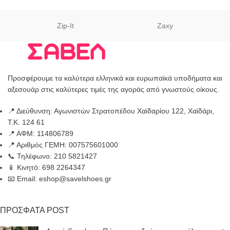
Zip-It
Zaxy
Προσφέρουμε τα καλύτερα ελληνικά και ευρωπαϊκά υποδήματα και
αξεσουάρ στις καλύτερες τιμές της αγοράς από γνωστούς οίκους.
📍 Διεύθυνση: Αγωνιστών Στρατοπέδου Χαϊδαρίου 122, Χαϊδάρι,
Τ.Κ. 124 61
📍 ΑΦΜ: 114806789
📍 Αριθμός ΓΕΜΗ: 007575601000
📞 Τηλέφωνο: 210 5821427
📱 Κινητό: 698 2264347
📧 Email: eshop@savelshoes.gr
ΠΡΟΣΦΑΤΑ POST