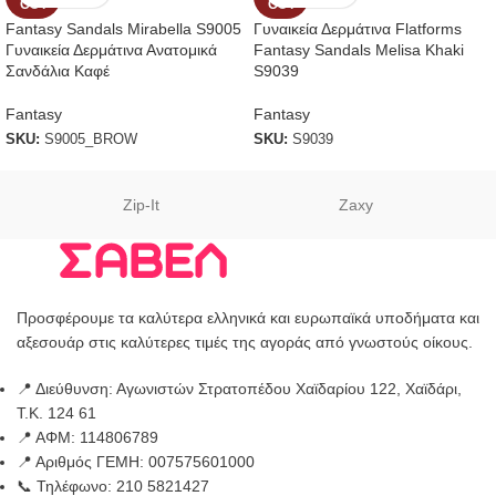
OUT
OUT
Fantasy Sandals Mirabella S9005
Γυναικεία Δερμάτινα Flatforms
Γυναικεία Δερμάτινα Ανατομικά
Fantasy Sandals Melisa Khaki
Σανδάλια Καφέ
S9039
Fantasy
Fantasy
SKU:
S9005_BROW
SKU:
S9039
Zip-It
Zaxy
Προσφέρουμε τα καλύτερα ελληνικά και ευρωπαϊκά υποδήματα και
αξεσουάρ στις καλύτερες τιμές της αγοράς από γνωστούς οίκους.
📍 Διεύθυνση: Αγωνιστών Στρατοπέδου Χαϊδαρίου 122, Χαϊδάρι,
Τ.Κ. 124 61
📍 ΑΦΜ: 114806789
📍 Αριθμός ΓΕΜΗ: 007575601000
📞 Τηλέφωνο: 210 5821427