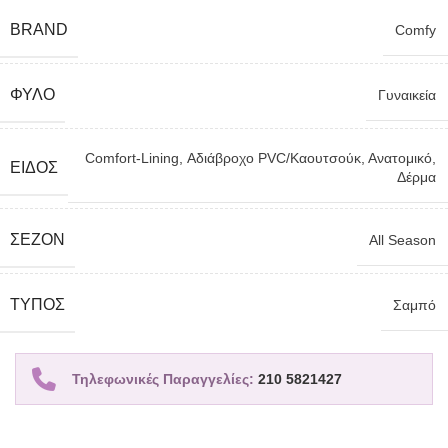
BRAND
Comfy
ΦΎΛΟ
Γυναικεία
Comfort-Lining
,
Αδιάβροχο PVC/Καουτσούκ
,
Ανατομικό
,
ΕΊΔΟΣ
Δέρμα
ΣΕΖΌΝ
All Season
TΎΠΟΣ
Σαμπό
Τηλεφωνικές Παραγγελίες:
210 5821427