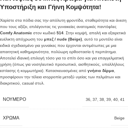
Υποστήριξη και Γήινη Κομψότητα!
Χαρίστε στα πόδια σας την απόλυτη φροντίδα, σταθερότητα και άνεση
που τους αξίζει, επιλέγοντας τις γυναικείες ανατομικές παντόφλες
Comfy Anatomic
στον κωδικό
514
. Στην κομψή, απαλή και εξαιρετικά
ευέλικτη απόχρωση του
μπεζ / nude (Beige)
, αυτό το μοντέλο είναι
ειδικά σχεδιασμένο για γυναίκες που έρχονται αντιμέτωπες με μια
απαιτητική καθημερινότητα, πολύωρη ορθοστασία ή περπάτημα.
Αποτελεί ιδανική επιλογή τόσο για το σπίτι όσο και για επαγγελματική
χρήση (όπως για νοσηλευτικό προσωπικό, αισθητικούς, υπαλλήλους
εστίασης ή κομμωτήρια). Κατασκευασμένες από
γνήσιο δέρμα
,
προσφέρουν την τέλεια ισορροπία μεταξύ υγείας των πελμάτων και
διακριτικού, casual στυλ.
ΝΟΎΜΕΡΟ
36
,
37
,
38
,
39
,
40
,
41
ΧΡΏΜΑ
Beige