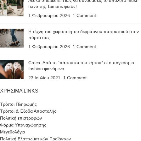
Λευκά Sneakers: Πώς να συνδυάσεις το απόλυτο must-
have της Tamaris φέτος!
1 Φεβρουαρίου 2026
1 Comment
Η τέχνη του χειροποίητου δερμάτινου παπουτσιού στην
πόρτα σας
1 Φεβρουαρίου 2026
1 Comment
Crocs: Από το “παπούτσι του κήπου” στο παγκόσμιο
fashion φαινόμενο
23 Ιουλίου 2021
1 Comment
ΧΡΗΣΙΜΑ LINKS
Τρόποι Πληρωμής
Τρόποι & Έξοδα Αποστολής
Πολιτική επιστροφών
Φόρμα Υπαναχώρησης
Μεγεθολόγια
Πολιτική Ελαττωματικών Προϊόντων