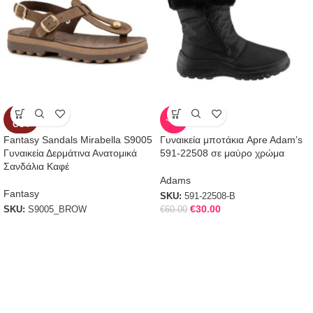
SOLD
-50%
OUT
Fantasy Sandals Mirabella S9005
Γυναικεία μποτάκια Apre Adam’s
Γυναικεία Δερμάτινα Ανατομικά
591-22508 σε μαύρο χρώμα
Σανδάλια Καφέ
Adams
Fantasy
SKU:
591-22508-B
€
30.00
SKU:
S9005_BROW
€
60.00