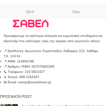
Zip-It
Zaxy
Προσφέρουμε τα καλύτερα ελληνικά και ευρωπαϊκά υποδήματα και
αξεσουάρ στις καλύτερες τιμές της αγοράς από γνωστούς οίκους.
📍 Διεύθυνση: Αγωνιστών Στρατοπέδου Χαϊδαρίου 122, Χαϊδάρι,
Τ.Κ. 124 61
📍 ΑΦΜ: 114806789
📍 Αριθμός ΓΕΜΗ: 007575601000
📞 Τηλέφωνο: 210 5821427
📱 Κινητό: 698 2264347
📧 Email: eshop@savelshoes.gr
ΠΡΟΣΦΑΤΑ POST