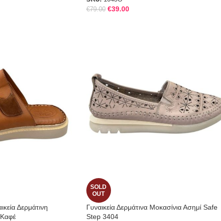
€
39.00
€
79.00
SOLD
OUT
ικεία Δερμάτινη
Γυναικεία Δερμάτινα Μοκασίνια Ασημί Safe
 Καφέ
Step 3404