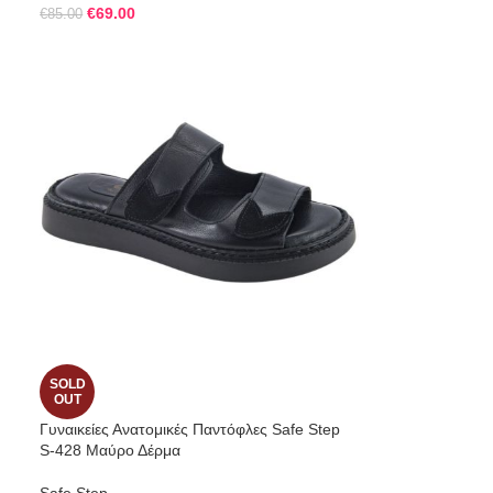
€
69.00
€
85.00
SOLD
OUT
Γυναικείες Ανατομικές Παντόφλες Safe Step
S-428 Μαύρο Δέρμα