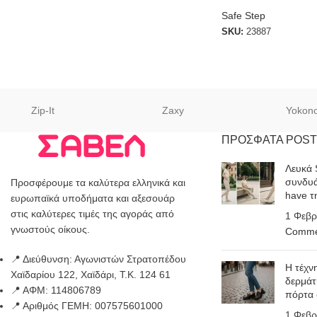
Safe Step
SKU:
23887
Zip-It
Zaxy
Yokon
ΠΡΟΣΦΑΤΑ POST
Λευκά 
συνδυά
Προσφέρουμε τα καλύτερα ελληνικά και
have τ
ευρωπαϊκά υποδήματα και αξεσουάρ
στις καλύτερες τιμές της αγοράς από
1 Φεβρ
γνωστούς οίκους.
Comme
📍 Διεύθυνση: Αγωνιστών Στρατοπέδου
Η τέχν
Χαϊδαρίου 122, Χαϊδάρι, Τ.Κ. 124 61
δερμάτ
📍 ΑΦΜ: 114806789
πόρτα
📍 Αριθμός ΓΕΜΗ: 007575601000
1 Φεβρ