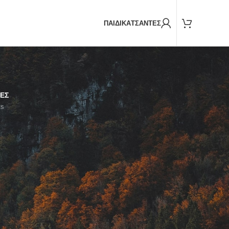
Παραδόσεις και με
BOX NOW
ΠΑΙΔΙΚΑ
ΤΣΑΝΤΕΣ
ΕΣ
ts
Show
9
12
18
24