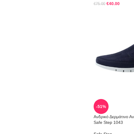
€
40.00
€
75.00
-51%
Ανδρικό Δερμάτινο 
Safe Step 1043