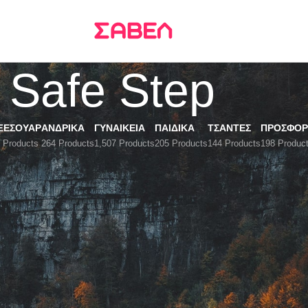
Τρεις δόσεις
KLARNA
Safe Step
ΞΕΣΟΥΆΡ
ΑΝΔΡΙΚΑ
ΓΥΝΑΙΚΕΙΑ
ΠΑΙΔΙΚΑ
ΤΣΑΝΤΕΣ
ΠΡΟΣΦΟΡ
 Products
264 Products
1,507 Products
205 Products
144 Products
198 Produc
tep
PRICE FILTER
All
€
0.00
-
€
20.00
€
20.00
-
€
40.00
€
40.00
-
€
60.00
€
60.00
+