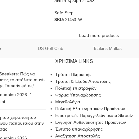
Λευκό Χρώμα 21453
Safe Step
SKU:
21453_W
Load more products
o
US Golf Club
Tsakiris Mallas
ΧΡΗΣΙΜΑ LINKS
Sneakers: Πώς να
Τρόποι Πληρωμής
σεις το απόλυτο must-
Τρόποι & Έξοδα Αποστολής
ης Tamaris φέτος!
Πολιτική επιστροφών
ουαρίου 2026
1
Φόρμα Υπαναχώρησης
nt
Μεγεθολόγια
Πολιτική Ελαττωματικών Προϊόντων
Επιστροφές Παραγγελιών μέσω Skroutz
η του χειροποίητου
Εγγύηση Αυθεντικότητας Προϊόντων
ινου παπουτσιού στην
 σας
Έντυπο υπαναχώρησης
Αναζήτηση Αποστολής
ουαρίου 2026
1