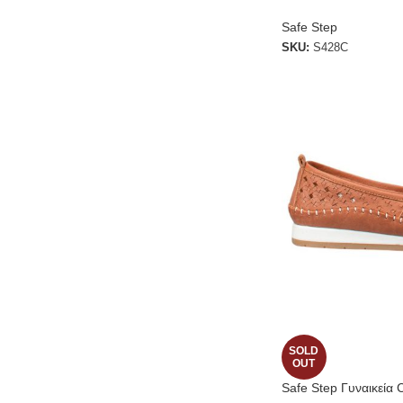
Safe Step
SKU:
S428C
SOLD
OUT
Safe Step Γυναικεία