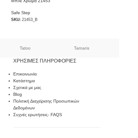
Μπλε Χρώμα 21453
Safe Step
SKU:
21453_Β
Tatoo
Tamaris
Sof
ΧΡΉΣΙΜΕΣ ΠΛΗΡΟΦΟΡΊΕΣ
Επικοινωνία
Κατάστημα
Σχετικά με μας
Blog
Πολιτική Διαχείρισης Προσωπικών
Δεδομένων
Συχνές ερωτήσεις- FAQS