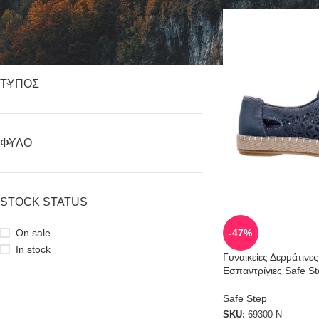
ΕΊΔΟΣ
ΤΎΠΟΣ
ΦΎΛΟ
STOCK STATUS
-47%
On sale
In stock
Γυναικείες Δερμάτινε
Εσπαντρίγιες Safe S
Safe Step
SKU:
69300-N