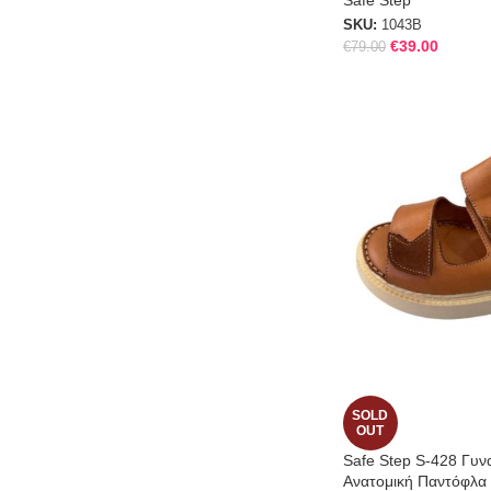
Safe Step
SKU:
1043B
€
39.00
€
79.00
SOLD
OUT
Safe Step S-428 Γυνα
Ανατομική Παντόφλα