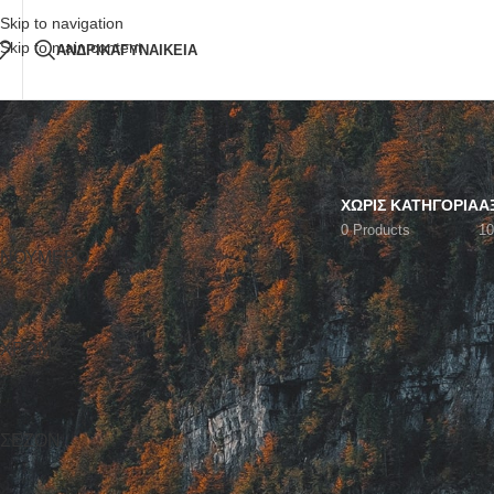
Δωρεάν Μεταφορικά
άνω των 80€ Παραγγελία
Skip to navigation
Skip to main content
ΑΝΔΡΙΚΑ
ΓΥΝΑΙΚΕΙΑ
ΧΩΡΊΣ ΚΑΤΗΓΟΡΊΑ
Α
0 Products
10
ΝΟΎΜΕΡΟ
Αρχική σελίδα
/
Safe S
SORT BY
ΧΡΏΜΑ
Popularity
Average rating
Newness
Price: low to high
ΣΕΖΌΝ
Price: high to low