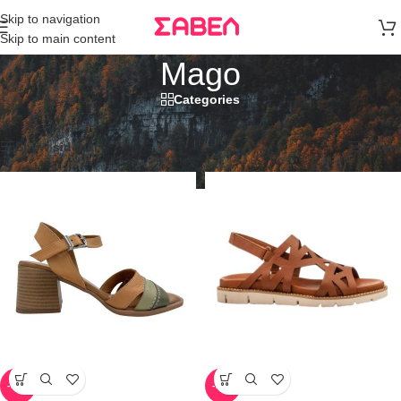
Μεταφορικά
Skip to navigation
άνω των 80€
Skip to main content
Παραγγελία
Mago
Categories
Αρχική σελίδα
/
Mago
Προβάλλονται όλα - 9 αποτελέσματα
Show sidebar
Filters
-75%
-74%