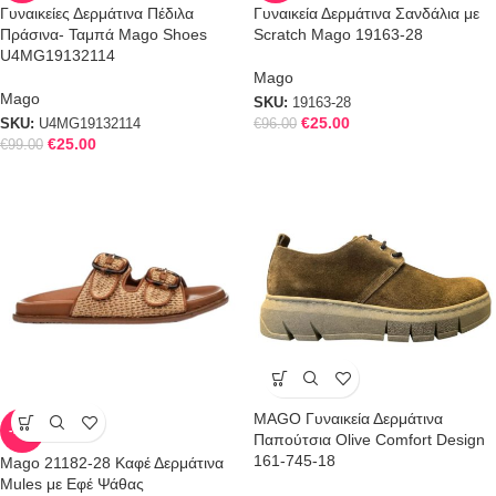
Γυναικείες Δερμάτινα Πέδιλα
Γυναικεία Δερμάτινα Σανδάλια με
Πράσινα- Ταμπά Mago Shoes
Scratch Mago 19163-28
U4MG19132114
Mago
Mago
SKU:
19163-28
€
25.00
SKU:
U4MG19132114
€
96.00
€
25.00
€
99.00
MAGO Γυναικεία Δερμάτινα
-71%
Παπούτσια Olive Comfort Design
161-745-18
Mago 21182-28 Καφέ Δερμάτινα
Mules με Εφέ Ψάθας