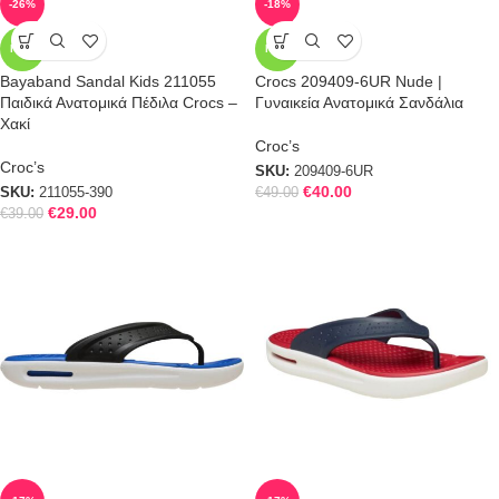
-26%
-18%
NEW
NEW
Bayaband Sandal Kids 211055
Crocs 209409-6UR Nude |
Παιδικά Ανατομικά Πέδιλα Crocs –
Γυναικεία Ανατομικά Σανδάλια
Χακί
Croc’s
Croc’s
SKU:
209409-6UR
€
40.00
SKU:
211055-390
€
49.00
€
29.00
€
39.00