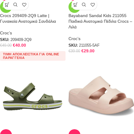
NEW
NEW
Crocs 209409-2Q9 Latte |
Bayaband Sandal Kids 211055
Γυναικεία Ανατομικά Σανδάλια
Παιδικά Ανατομικά Πέδιλα Crocs –
Λιλά
Croc’s
Croc’s
SKU:
209409-2Q9
€
40.00
€
49.00
SKU:
211055-5AF
€
29.00
€
39.00
ΤΙΜΉ ΑΠΟΚΛΕΙΣΤΙΚΆ ΓΙΑ ONLINE
ΠΑΡΑΓΓΕΛΊΑ