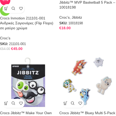
-17%
Jibbitz™ MVP Basketball 5 Pack –
10018198
NEW
Croc’s
,
Jibbitz
Crocs Inmotion 211101-001
Ανδρικές Σαγιονάρες (Flip Flops)
SKU:
10018198
σε μαύρο χρώμα
€
18.00
Croc’s
SKU:
211101-001
€
45.00
€
54.00
Crocs Jibbitz™ Make Your Own
Crocs Jibbitz™ Bluey Multi 5-Pack