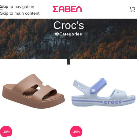
Μεταφορικά
Skip to navigation
άνω των 80€
Skip to main content
Παραγγελία
Croc’s
Categories
Αρχική σελίδα
/
Croc’s
Βλέπετε 1–12 από 165 αποτελέσματα
Show sidebar
Filters
-18%
-26%